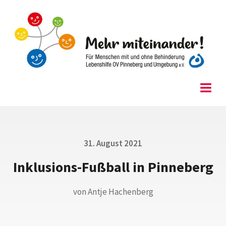
Skip
to
content
Menu
Posted
31. August 2021
on
Inklusions-Fußball in Pinneberg
von
Antje Hachenberg