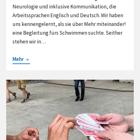
Neurologie und inklusive Kommunikation, die
Arbeitssprachen Englisch und Deutsch. Wir haben
uns kennengelernt, als sie über Mehr miteinander!
eine Begleitung fürs Schwimmen suchte. Seither
stehen wir in…
Atmet
Mehr
tief
durch,
Continue
sagt
reading
Sarah
Muss
perfekt
passen,
sagt
Sarah