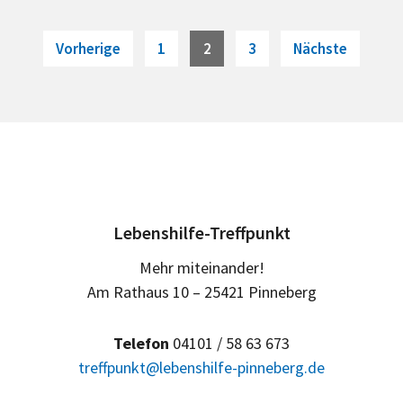
Morgen
ist
Beitragsnavigation
Page
Page
Page
Vorherige
1
2
3
Nächste
ein
Kaffee-
Morgen
Lebenshilfe-Treffpunkt
Mehr miteinander!
Am Rathaus 10 – 25421 Pinneberg
Telefon
04101 / 58 63 673
treffpunkt@lebenshilfe-pinneberg.de