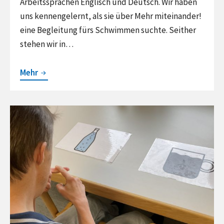
Arbeitssprachen Englisch und Deutsch. Wir haben
uns kennengelernt, als sie über Mehr miteinander!
eine Begleitung fürs Schwimmen suchte. Seither
stehen wir in…
Muss
Mehr
perfekt
passen,
Continue
sagt
reading
Sarah
Nicht
jeder
Morgen
ist
ein
Kaffee-
Morgen