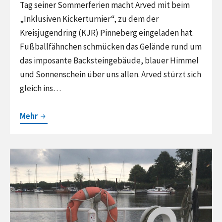
Tag seiner Sommerferien macht Arved mit beim
„Inklusiven Kickerturnier“, zu dem der
Kreisjugendring (KJR) Pinneberg eingeladen hat.
Fußballfähnchen schmücken das Gelände rund um
das imposante Backsteingebäude, blauer Himmel
und Sonnenschein über uns allen. Arved stürzt sich
gleich ins…
Arved
Mehr
kickert
inklusiv
Continue
reading
Atmet
tief
durch,