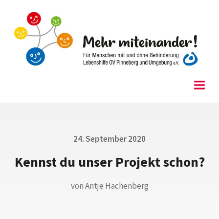
Skip
to
content
Menu
Posted
24. September 2020
on
Kennst du unser Projekt schon?
von
Antje Hachenberg