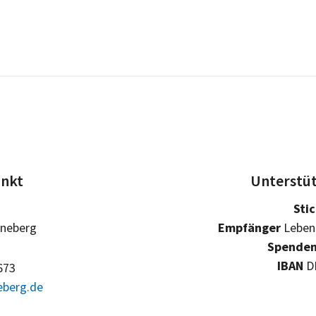
unkt
Unterstüt
Sti
nneberg
Empfänger
Lebens
Spenden
IBAN
DE
673
eberg.de