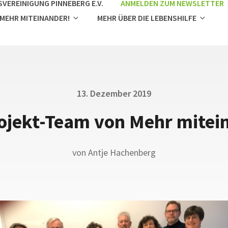
VEREINIGUNG PINNEBERG E.V.
ANMELDEN ZUM NEWSLETTER
 MEHR MITEINANDER!
MEHR ÜBER DIE LEBENSHILFE
Posted
13. Dezember 2019
on
ojekt-Team von Mehr mitei
von
Antje Hachenberg