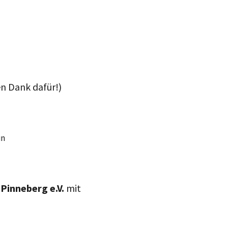
en Dank dafür!)
in
Pinneberg e.V.
mit