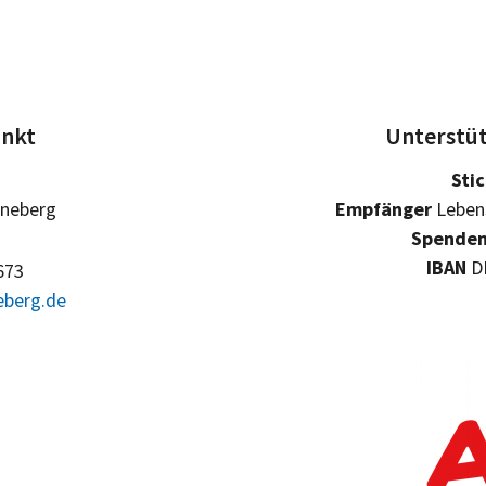
unkt
Unterstüt
Sti
nneberg
Empfänger
Lebens
Spenden
IBAN
DE
673
eberg.de