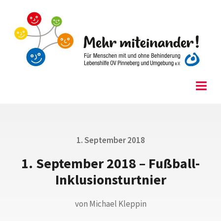
Skip
to
content
Menu
Posted
1. September 2018
on
1. September 2018 – Fußball-
Inklusionsturtnier
von
Michael Kleppin