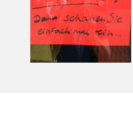
sagt
Sarah