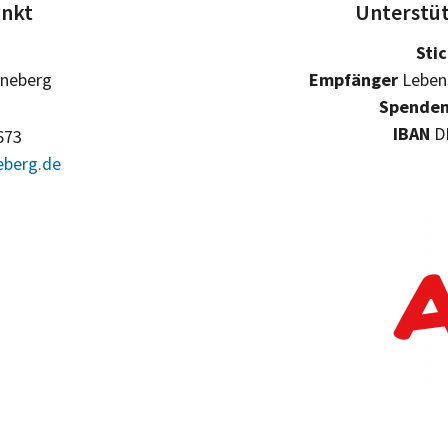
unkt
Unterstüt
Sti
nneberg
Empfänger
Lebens
Spenden
IBAN
DE
673
eberg.de