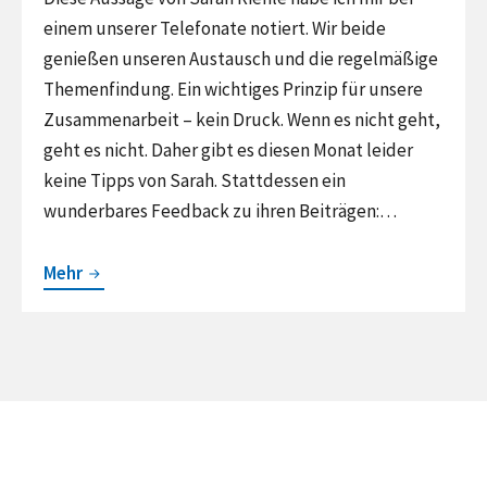
einem unserer Telefonate notiert. Wir beide
genießen unseren Austausch und die regelmäßige
Themenfindung. Ein wichtiges Prinzip für unsere
Zusammenarbeit – kein Druck. Wenn es nicht geht,
geht es nicht. Daher gibt es diesen Monat leider
keine Tipps von Sarah. Stattdessen ein
wunderbares Feedback zu ihren Beiträgen:…
Erfolg
Mehr
als
solcher
ist
nicht
definiert,
sagt
Sarah