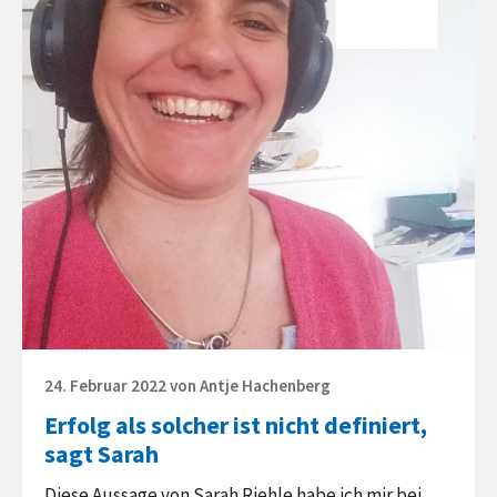
als
solcher
ist
nicht
definiert,
sagt
Sarah
Posted
24. Februar 2022
von
Antje Hachenberg
on
Erfolg als solcher ist nicht definiert,
sagt Sarah
Diese Aussage von Sarah Riehle habe ich mir bei