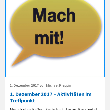
Dezember
2017
–
Aktivitäten
im
Treffpunkt
Posted
1. Dezember 2017
von
Michael Kleppin
on
1. Dezember 2017 – Aktivitäten im
Treffpunkt
Monatsplan: Kaffee, Frühstück, Lesen, Kreativität