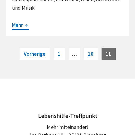
und Musik
1.
Mehr
Dezember
2017
–
Beitragsnavigation
Page
Page
Page
Vorherige
1
…
10
11
Aktivitäten
im
Treffpunkt
Lebenshilfe-Treffpunkt
Mehr miteinander!